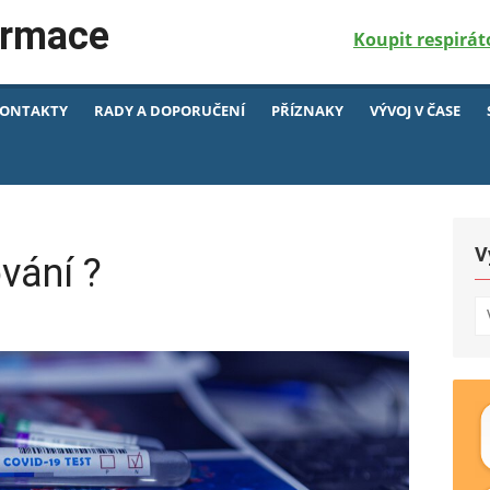
ormace
Koupit respirát
ONTAKTY
RADY A DOPORUČENÍ
PŘÍZNAKY
VÝVOJ V ČASE
V
vání ?
Vy