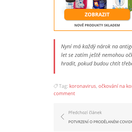
Nyní má každý nárok na antige
let se zatím ještě nemohou oč
hradit, pokud budou chtít třeb
Tag:
koronavirus
,
očkování na ko
comment
Navigace
Předchozí článek
pro
POTVRZENÍ O PRODĚLANÉM COVID