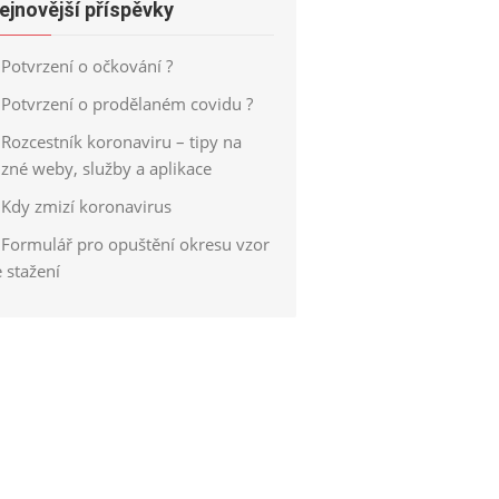
ejnovější příspěvky
Potvrzení o očkování ?
Potvrzení o prodělaném covidu ?
Rozcestník koronaviru – tipy na
ůzné weby, služby a aplikace
Kdy zmizí koronavirus
Formulář pro opuštění okresu vzor
 stažení