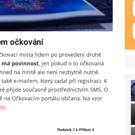
ném očkování
očkovací místa lidem po provedení druhé
u má povinnost
, jen pokud o to očkovaná
hned na místě ale není nezbytně nutné.
de také e-mailem, který zadal při registraci. K
teré přijde současně prostřednictvím SMS. O
tně na Očkovacím portálu občana. Na vzor
dy
.