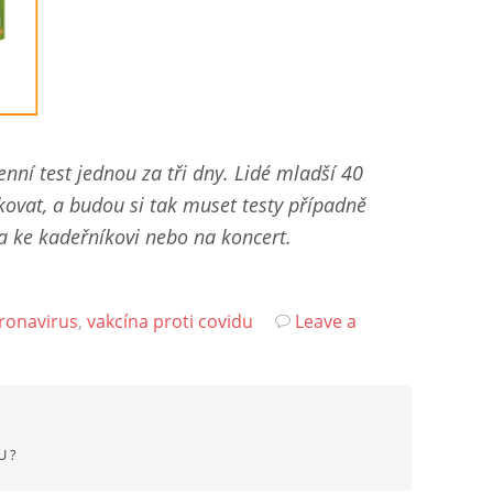
nní test jednou za tři dny. Lidé mladší 40
kovat, a budou si tak muset testy případně
a ke kadeřníkovi nebo na koncert.
ronavirus
,
vakcína proti covidu
Leave a
U ?