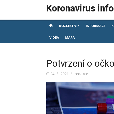
Skip
Koronavirus inf
to
content
ROZCESTNÍK
INFORMACE
K
VIDEA
MAPA
Potvrzení o očko
Posted
Author
24. 5. 2021
redakce
on