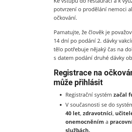
Ke vstupu do restaurací a k vyu
potvrzení o prodělání nemoci ak
očkování.
Pamatujte, že člověk je považo
14 dní po podání 2. dávky vakcí
tělo potřebuje nějaký čas na do
s datem podání druhé dávky obd
Registrace na očkován
může přihlásit
Registrační systém
začal f
V současnosti se do syst
40 let
,
zdravotníci
,
učitel
onemocněním
a
pracovní
službách.