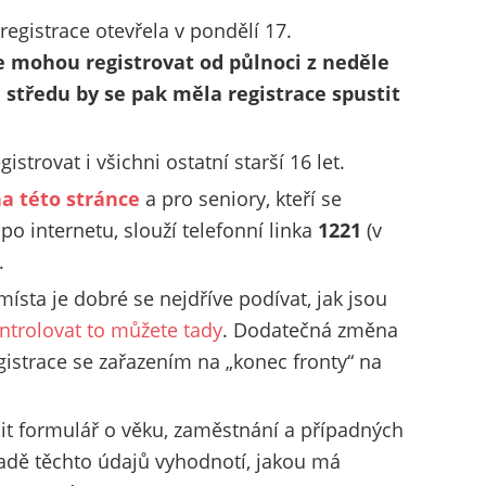
 registrace otevřela v pondělí 17.
se mohou registrovat od půlnoci z neděle
 středu by se pak měla registrace spustit
gistrovat i všichni ostatní starší 16 let.
a této stránce
a pro seniory, kteří se
po internetu, slouží telefonní linka
1221
(v
.
sta je dobré se nejdříve podívat, jak jsou
ntrolovat to můžete tady
. Dodatečná změna
gistrace se zařazením na „konec fronty“ na
lnit formulář o věku, zaměstnání a případných
dě těchto údajů vyhodnotí, jakou má