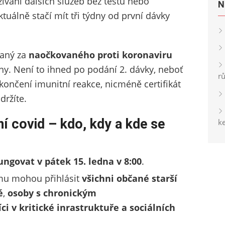
žívání dalších služeb bez testu nebo
N
tuálně stačí mít tři týdny od první dávky
vaný za
naočkovaného proti koronaviru
ny. Není to ihned po podání 2. dávky, neboť
r
končení imunitní reakce, nicméně certifikát
ržíte.
í covid – kdo, kdy a kde se
ke
ungovat v pátek 15. ledna v 8:00
.
ému mohou přihlásit
všichni občané starší
é
,
osoby s chronickým
ci v kritické inrastruktuře a sociálních