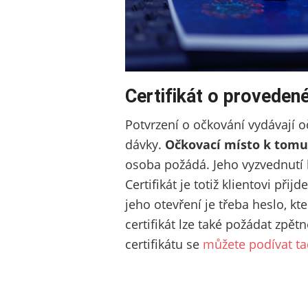
Certifikát o provede
Potvrzení o očkování vydávají 
dávky.
Očkovací místo k tom
osoba požádá. Jeho vyzvednutí 
Certifikát je totiž klientovi přij
jeho otevření je třeba heslo, k
certifikát lze také požádat zpě
certifikátu se
můžete podívat ta